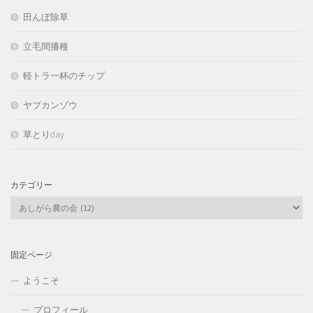
田んぼ除草
立毛間播種
軽トラ一杯のチップ
ヤブカンゾウ
草とりday
カテゴリー
カ
テ
ゴ
リ
固定ページ
ー
ようこそ
プロフィール