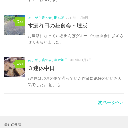
あしがら農の会
/
田んぼ
2017年11月5日
0
木漏れ日の昼食会・燻炭
お世話になっている田んぼグループの昼食会に参加さ
せてもらいました。 ...
あしがら農の会
/
農産加工
2017年11月4日
0
３連休中日
3連休は10月の雨で滞っていた作業に絶好のいいお天
気でした。 朝、も...
次ページへ »
最近の投稿