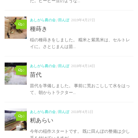
た。ピーピー豆のような...
あしがら農の会
/
田んぼ
2019年4月27日
0
種蒔き
稲の種蒔きをしました。 糯米と紫黒米は、セルトレ
イに。さとじまんは苗...
あしがら農の会
/
田んぼ
2018年4月14日
0
苗代
苗代を準備しました。 事前に荒おこしして水をはっ
て、朝からトラクター...
あしがら農の会
/
田んぼ
2018年4月1日
0
籾あらい
今年の稲作スタートです。 既に田んぼの整備は少し