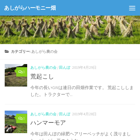
あしがらハーモニー畑
コンテンツへスキップ
カテゴリー:
あしがら農の会
あしがら農の会
/
田んぼ
2019年4月29日
0
荒起こし
今年の長いGWは連日の田畑作業です。 荒起こししま
した。トラクターで...
あしがら農の会
/
田んぼ
2019年4月28日
0
ハンマーモア
今年は田んぼの緑肥ヘアリーベッチがよく茂りまし