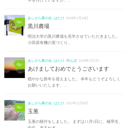
手を付けていますが、...
あしがら農の会
/
はたけ
2018年1月24日
0
黒川農場
明治大学の黒川農場を見学させていただきました。
小田原有機の里づくり...
あしがら農の会
/
はたけ
/
田んぼ
2018年1月1日
0
あけましておめでとうございます
穏やかな新年を迎えました。 本年もどうぞよろしく
お願いいたします。 ...
あしがら農の会
/
はたけ
2017年12月8日
0
玉葱
玉葱の植付をしました。 まずは11月9日に、極早生、
中生、赤玉ねぎ。...