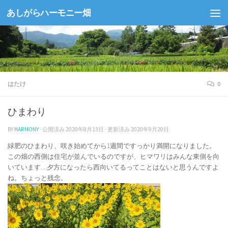
あしがらハーモニー畑
コンテンツへスキップ
はたけ
0
ひまわり
BY
HARMONY
· 公開済み
2020年8月13日
· 更新済み
2020年9月20日
緑肥のひまわり、咲き始めてから1週間ですっかり満開になりました。
この畑の西側は住宅が並んでいるのですが、ヒマワリはみんな東側を向
いています…夕方になったら西向いてるってことはないと思うんですよ
ね。ちょっと残念。