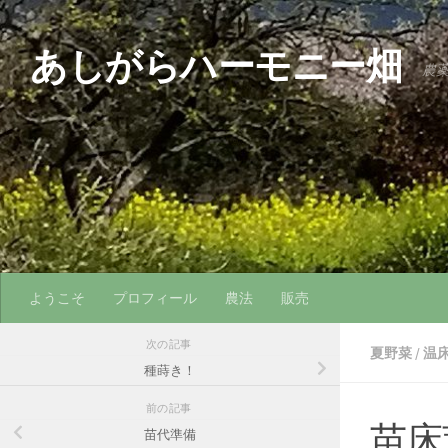
コンテンツへスキップ
あしがらハーモニー畑
農
ようこそ
プロフィール
農法
販売
次の記事
夏野菜
/
温
種蒔き！
前の記事
苗床
苗代準備