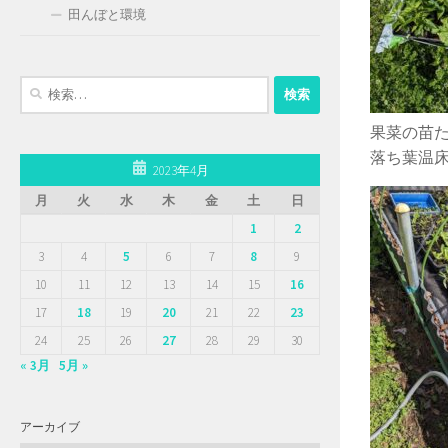
田んぼと環境
検
索:
果菜の苗
落ち葉温
2023年4月
月
火
水
木
金
土
日
1
2
3
4
5
6
7
8
9
10
11
12
13
14
15
16
17
18
19
20
21
22
23
24
25
26
27
28
29
30
« 3月
5月 »
アーカイブ