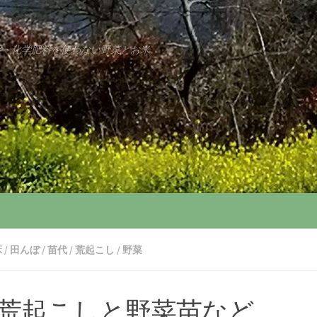
薬・化学肥料を使わない野菜とお米
床
/
田んぼ
/
苗代
/
荒起こし
/
野菜
荒起こしと野菜苗など