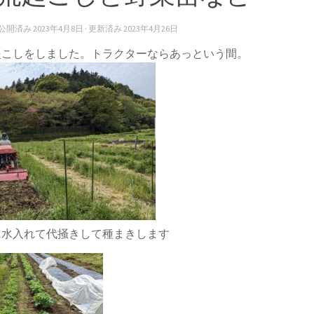
· 公開済み
2023年4月8日
· 更新済み
2023年4月26日
起こしをしました。トラクターならあっという間。
に水入れて代掻きして種まきします