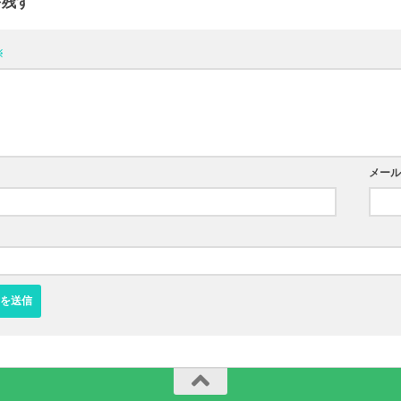
を残す
※
メー