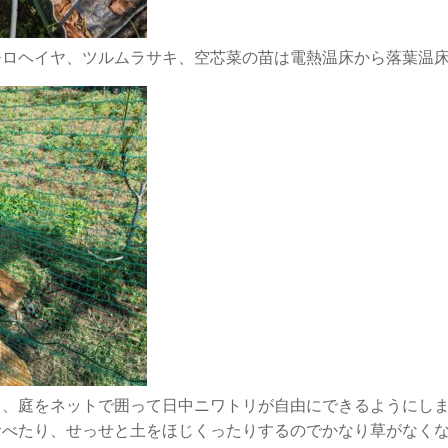
モロヘイヤ、ツルムラサキ、空芯菜の苗は電熱温床から落葉温
ら、庭をネットで囲って日中ニワトリが自由にできるようにし
食べたり、せっせと土をほじくったりするのでかなり草がなく