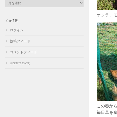
ア
ー
カ
オクラ、
イ
メタ情報
ブ
ログイン
投稿フィード
コメントフィード
WordPress.org
この春か
毎日草を