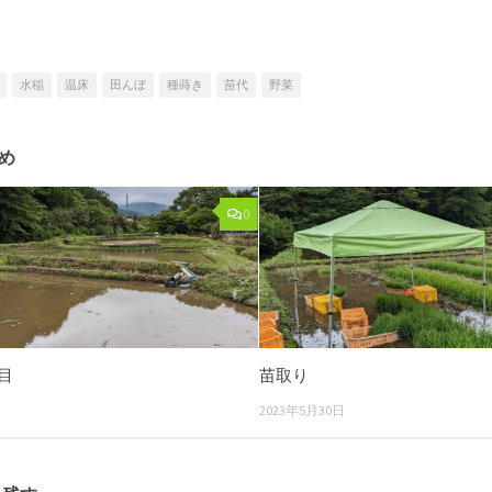
水稲
温床
田んぼ
種蒔き
苗代
野菜
め
0
目
苗取り
2023年5月30日