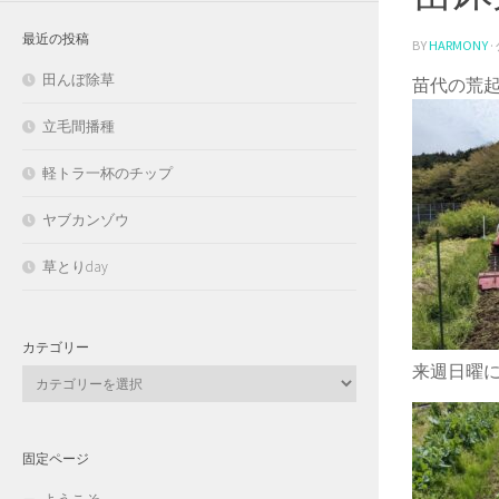
最近の投稿
BY
HARMONY
田んぼ除草
苗代の荒
立毛間播種
軽トラ一杯のチップ
ヤブカンゾウ
草とりday
カテゴリー
来週日曜
カ
テ
ゴ
リ
固定ページ
ー