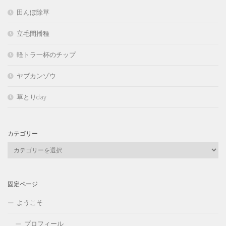
田んぼ除草
立毛間播種
軽トラ一杯のチップ
ヤブカンゾウ
草とりday
カテゴリー
カ
テ
ゴ
リ
固定ページ
ー
ようこそ
プロフィール