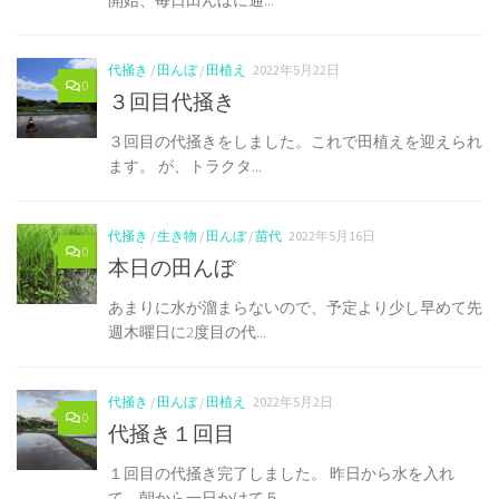
開始、毎日田んぼに通...
代掻き
/
田んぼ
/
田植え
2022年5月22日
0
３回目代掻き
３回目の代掻きをしました。これで田植えを迎えられ
ます。 が、トラクタ...
代掻き
/
生き物
/
田んぼ
/
苗代
2022年5月16日
0
本日の田んぼ
あまりに水が溜まらないので、予定より少し早めて先
週木曜日に2度目の代...
代掻き
/
田んぼ
/
田植え
2022年5月2日
0
代掻き１回目
１回目の代掻き完了しました。 昨日から水を入れ
て、朝から一日かけて５...