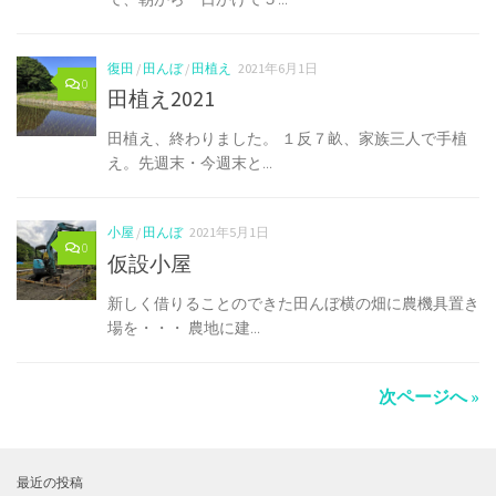
復田
/
田んぼ
/
田植え
2021年6月1日
0
田植え2021
田植え、終わりました。 １反７畝、家族三人で手植
え。先週末・今週末と...
小屋
/
田んぼ
2021年5月1日
0
仮設小屋
新しく借りることのできた田んぼ横の畑に農機具置き
場を・・・ 農地に建...
次ページへ »
最近の投稿