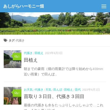
あしがらハーモニー畑
コンテンツへスキップ
タグ:
代掻き
代掻き
/
田植え
2023年6月3日
0
田植え
朝までの豪雨（畑の雨量計では降り始めから400mm
近い雨量）で田んぼ...
お天気
/
代掻き
/
天気
/
田んぼ
/
田植え
/
苗代
2023年6月1日
0
苗取り３日目、代掻き３回目
最後の代掻きも水をたっぷりしゃぶしゃぶで… これ