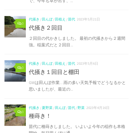
で、今年も草が出ず、...
代掻き
/
田んぼ
/
田植え
/
苗代
2023年5月21日
0
代掻き２回目
２回目の代かきしました。 最初の代掻きから２週間
強。稲葉式だと２回目...
代掻き
/
田んぼ
/
田植え
/
苗代
2023年5月6日
0
代掻き１回目と棚田
GWは田んぼ作業…雨の多い天気予報でどうなるかと
思いましたが、最近の...
代掻き
/
夏野菜
/
田んぼ
/
苗代
/
野菜
2023年4月16日
0
種蒔き！
苗代に種蒔きしました。 いよいよ今年の稲作も本格