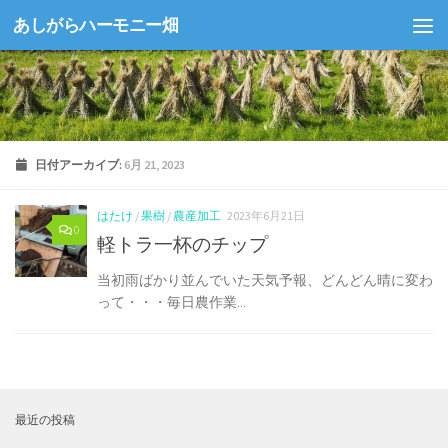
あしがらハーモニー畑
コンテンツへスキップ
日付アーカイブ:
6月 21, 2023
はたけ
/
果樹
/
農産加工
2023年6月21日
0
軽トラ一杯のチップ
当初雨ばかり並んでいた天気予報、どんどん晴に変わ
って・・・毎日農作業...
最近の投稿