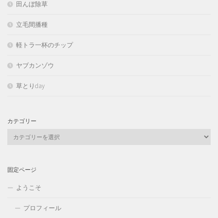
田んぼ除草
立毛間播種
軽トラ一杯のチップ
ヤブカンゾウ
草とりday
カテゴリー
カ
テ
ゴ
リ
固定ページ
ー
ようこそ
プロフィール