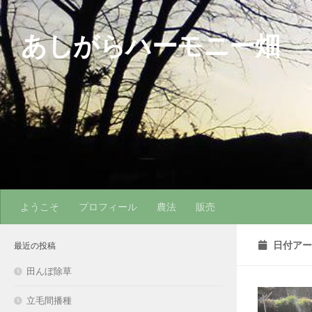
コンテンツへスキップ
あしがらハーモニー畑
農
ようこそ
プロフィール
農法
販売
日付アー
最近の投稿
田んぼ除草
立毛間播種