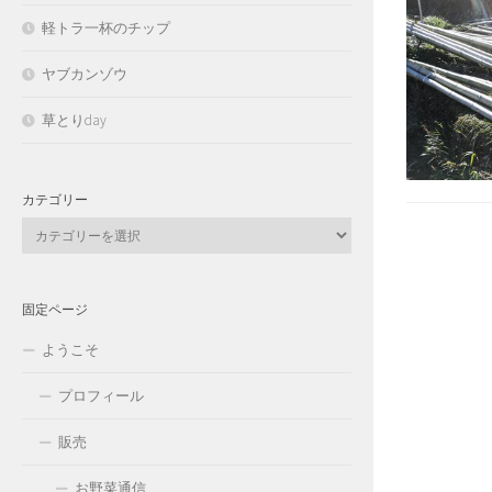
軽トラ一杯のチップ
ヤブカンゾウ
草とりday
カテゴリー
カ
テ
ゴ
リ
固定ページ
ー
ようこそ
プロフィール
販売
お野菜通信