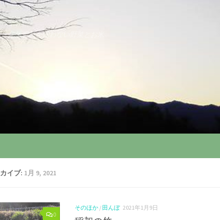
薬・化学肥料を使わない野菜とお米
カイブ:
1月 9, 2021
そのほか
/
田んぼ
2021年1月9日
0