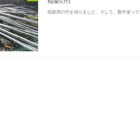
稲架の竹
稲架用の竹を伐りました、そして、数年使って傷