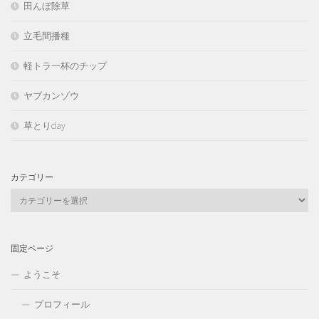
田んぼ除草
立毛間播種
軽トラ一杯のチップ
ヤブカンゾウ
草とりday
カテゴリー
カ
テ
ゴ
リ
固定ページ
ー
ようこそ
プロフィール