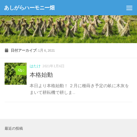
あしがらハーモニー畑
コンテンツへスキップ
日付アーカイブ:
1月 6, 2021
はたけ
2021年1月6日
0
本格始動
本日より本格始動！ ２月に種蒔き予定の畝に木灰を
まいて耕耘機で耕しま...
最近の投稿