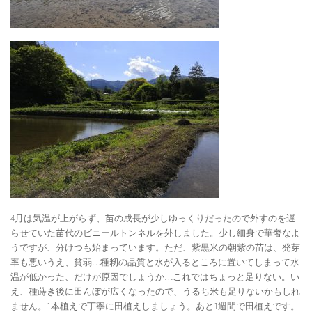
4月は気温が上がらず、苗の成長が少しゆっくりだったので外すのを遅
らせていた苗代のビニールトンネルを外しました。少し細身で華奢なよ
うですが、分けつも始まっています。ただ、紫黒米の朝紫の苗は、発芽
率も悪いうえ、貧弱…種籾の品質と水が入るところに置いてしまって水
温が低かった、だけが原因でしょうか…これではちょっと足りない。い
え、種蒔き後に田んぼが広くなったので、うるち米も足りないかもしれ
ません。1本植えで丁寧に田植えしましょう。あと1週間で田植えです。