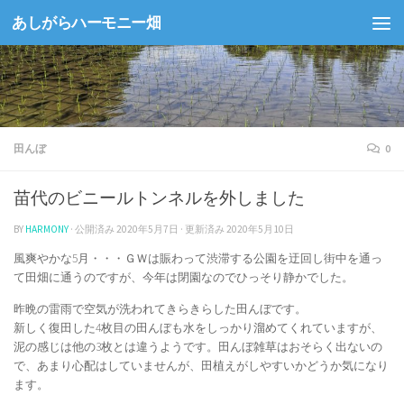
あしがらハーモニー畑
コンテンツへスキップ
田んぼ
0
苗代のビニールトンネルを外しました
BY
HARMONY
· 公開済み
2020年5月7日
· 更新済み
2020年5月10日
風爽やかな5月・・・ＧＷは賑わって渋滞する公園を迂回し街中を通っ
て田畑に通うのですが、今年は閉園なのでひっそり静かでした。
昨晩の雷雨で空気が洗われてきらきらした田んぼです。
新しく復田した4枚目の田んぼも水をしっかり溜めてくれていますが、
泥の感じは他の3枚とは違うようです。田んぼ雑草はおそらく出ないの
で、あまり心配はしていませんが、田植えがしやすいかどうか気になり
ます。