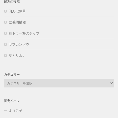
最近の投稿
田んぼ除草
立毛間播種
軽トラ一杯のチップ
ヤブカンゾウ
草とりday
カテゴリー
カ
テ
ゴ
リ
固定ページ
ー
ようこそ