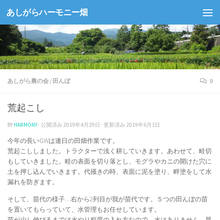
あしがらハーモニー畑
コンテンツへスキップ
あしがら農の会
/
田んぼ
0
荒起こし
BY
HARMONY
· 公開済み
2019年4月29日
· 更新済み
2019年6月1日
今年の長いGWは連日の田畑作業です。
荒起こししました。トラクターで浅く耕していきます。あわせて、畦切
もしていきました。畦の表面を切り落とし、モグラやカニの開けた穴に
土を押し込んでいきます。代掻きの時、表面に泥を塗り、畔塗をして水
漏れを防ぎます。
そして、苗代の様子…右から2列目が我が苗代です。５つの田んぼの苗
を置いてもらっていて、水管理もお任せしています。
苗が少し伸びるまでは水やり程度の入れ方なので、水はありません。早