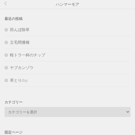
ハンマーモア
最近の投稿
田んぼ除草
立毛間播種
軽トラ一杯のチップ
ヤブカンゾウ
草とりday
カテゴリー
カ
テ
ゴ
リ
固定ページ