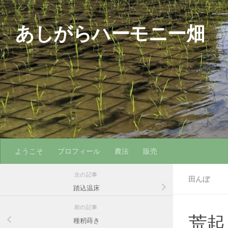
コンテンツへスキップ
あしがらハーモニー畑
農
ようこそ
プロフィール
農法
販売
次の記事
田んぼ
踏込温床
前の記事
荒起
種籾蒔き