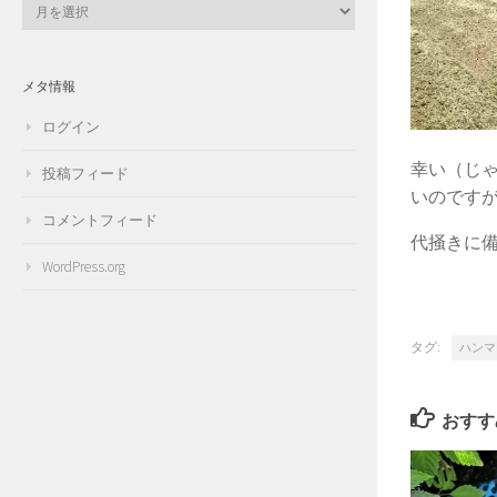
ア
ー
カ
イ
メタ情報
ブ
ログイン
幸い（じ
投稿フィード
いのです
コメントフィード
代掻きに
WordPress.org
タグ:
ハンマ
おすす