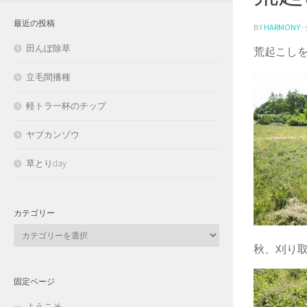
最近の投稿
BY
HARMONY
田んぼ除草
荒起こし
立毛間播種
軽トラ一杯のチップ
ヤブカンゾウ
草とりday
カテゴリー
カ
テ
秋、刈り
ゴ
リ
固定ページ
ー
ようこそ