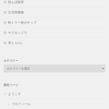
田んぼ除草
立毛間播種
軽トラ一杯のチップ
ヤブカンゾウ
草とりday
カテゴリー
カ
テ
ゴ
リ
固定ページ
ー
ようこそ
プロフィール