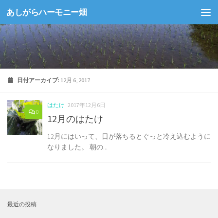
あしがらハーモニー畑
コンテンツへスキップ
日付アーカイブ:
12月 6, 2017
はたけ
2017年12月6日
0
12月のはたけ
12月にはいって、日が落ちるとぐっと冷え込むように
なりました。 朝の...
最近の投稿