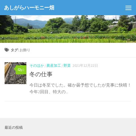
あしがらハーモニー畑
コンテンツへスキップ
タグ:
お飾り
そのほか
/
農産加工
/
野菜
2021年12月22日
0
冬の仕事
今日は冬至でした。確か曇予想でしたが見事に快晴！
今年2回目、特大の...
最近の投稿