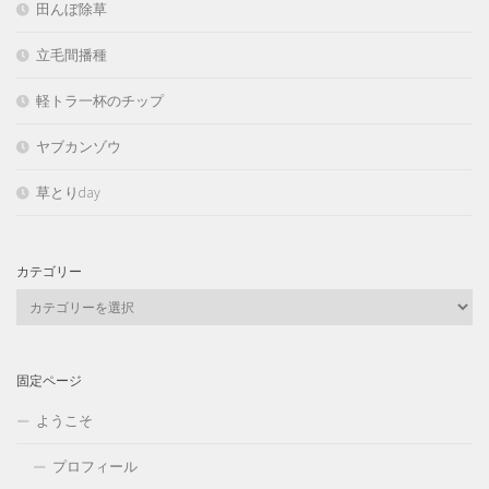
田んぼ除草
立毛間播種
軽トラ一杯のチップ
ヤブカンゾウ
草とりday
カテゴリー
カ
テ
ゴ
リ
固定ページ
ー
ようこそ
プロフィール