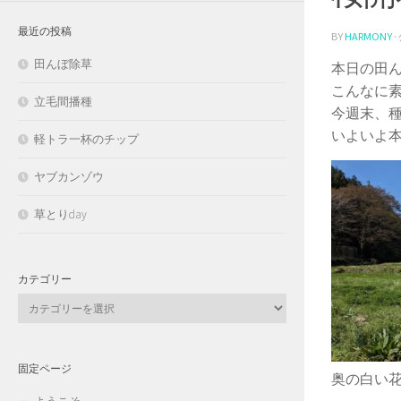
最近の投稿
BY
HARMONY
田んぼ除草
本日の田
こんなに
立毛間播種
今週末、
いよいよ
軽トラ一杯のチップ
ヤブカンゾウ
草とりday
カテゴリー
カ
テ
ゴ
リ
固定ページ
ー
奥の白い