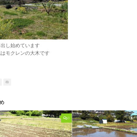
を出し始めています
花はモクレンの大木です
柿
め
0