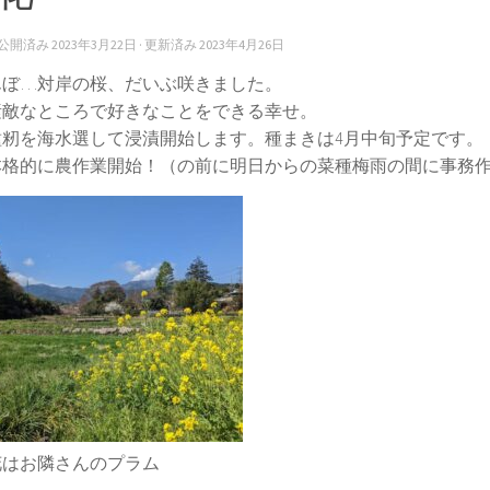
· 公開済み
2023年3月22日
· 更新済み
2023年4月26日
んぼ…対岸の桜、だいぶ咲きました。
素敵なところで好きなことをできる幸せ。
種籾を海水選して浸漬開始します。種まきは4月中旬予定です。
本格的に農作業開始！（の前に明日からの菜種梅雨の間に事務
花はお隣さんのプラム