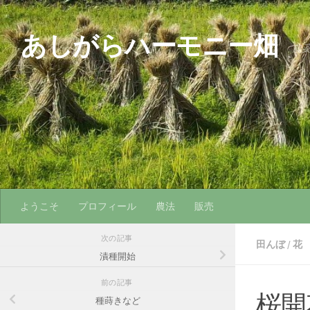
コンテンツへスキップ
あしがらハーモニー畑
農
ようこそ
プロフィール
農法
販売
次の記事
田んぼ
/
花
漬種開始
前の記事
桜開
種蒔きなど