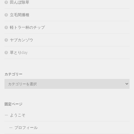
田んぼ除草
立毛間播種
軽トラ一杯のチップ
ヤブカンゾウ
草とりday
カテゴリー
カ
テ
ゴ
リ
固定ページ
ー
ようこそ
プロフィール