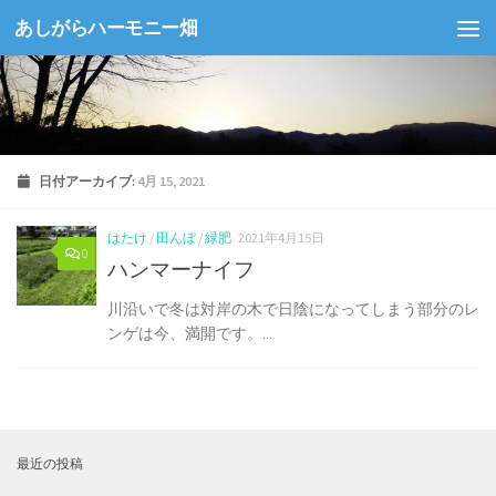
あしがらハーモニー畑
コンテンツへスキップ
日付アーカイブ:
4月 15, 2021
はたけ
/
田んぼ
/
緑肥
2021年4月15日
0
ハンマーナイフ
川沿いで冬は対岸の木で日陰になってしまう部分のレ
ンゲは今、満開です。...
最近の投稿