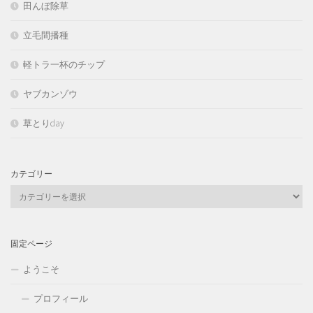
田んぼ除草
立毛間播種
軽トラ一杯のチップ
ヤブカンゾウ
草とりday
カテゴリー
カ
テ
ゴ
リ
固定ページ
ー
ようこそ
プロフィール