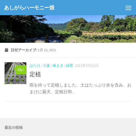
あしがらハーモニー畑
コンテンツへスキップ
日付アーカイブ:
3月 22, 2021
はたけ
/
小麦
/
種まき
/
緑肥
2021年3月22日
0
定植
雨を待って定植しました。土はたっぷり水を含み、お
まけに曇天、定植日和...
最近の投稿