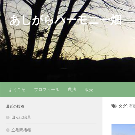
コンテンツへスキップ
あしがらハーモニー畑
農
ようこそ
プロフィール
農法
販売
タグ:
有
最近の投稿
田んぼ除草
立毛間播種