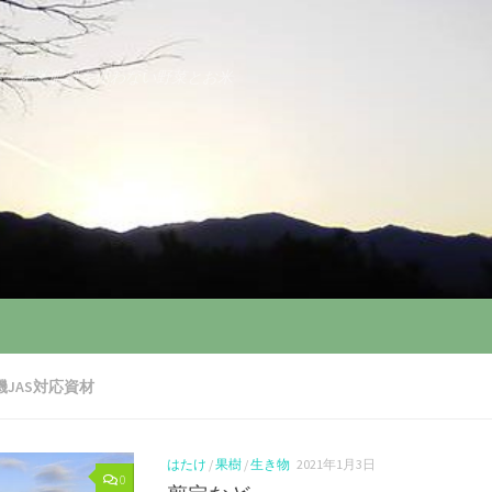
薬・化学肥料を使わない野菜とお米
機JAS対応資材
はたけ
/
果樹
/
生き物
2021年1月3日
0