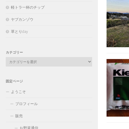
軽トラ一杯のチップ
ヤブカンゾウ
草とりday
カテゴリー
カ
テ
ゴ
リ
固定ページ
ー
ようこそ
プロフィール
販売
お野菜通信