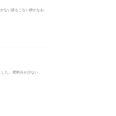
ない誰もこない静かなお...
た。 肥料分が少ない...